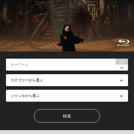
and
or