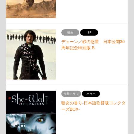
映画
SF
デューン／砂の惑星 日本公開30
周年記念特別版 B...
海外ドラマ
ホラー
狼女の香り-日本語吹替版コレクタ
ーズBOX-