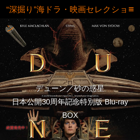
“深掘り”海ドラ・映画セレクショ
ン
デューン／砂の惑星
日本公開30周年記念特別版 Blu-ray
BOX
絶賛発売中！