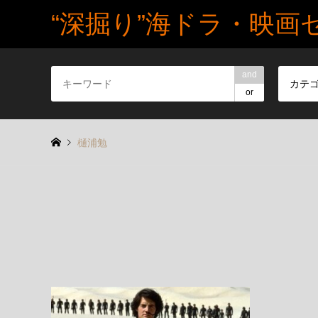
“深掘り”海ドラ・映画
and
カテ
or
樋浦勉