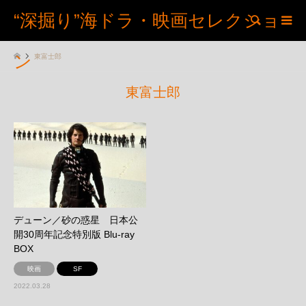
“深掘り”海ドラ・映画セレクショ
検索
ン
東富士郎
東富士郎
デューン／砂の惑星 日本公
開30周年記念特別版 Blu-ray
BOX
映画
SF
2022.03.28