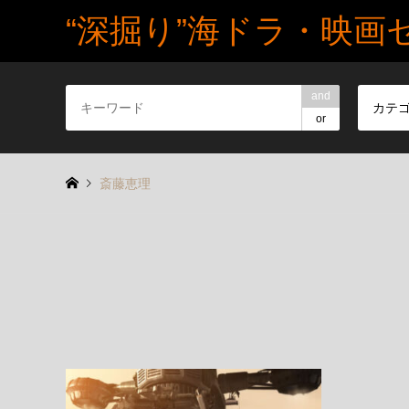
“深掘り”海ドラ・映画
and
カテ
or
斎藤恵理