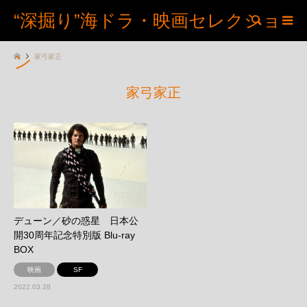
“深掘り”海ドラ・映画セレクショ
検索
ン
家弓家正
家弓家正
デューン／砂の惑星 日本公
開30周年記念特別版 Blu-ray
BOX
映画
SF
2022.03.28