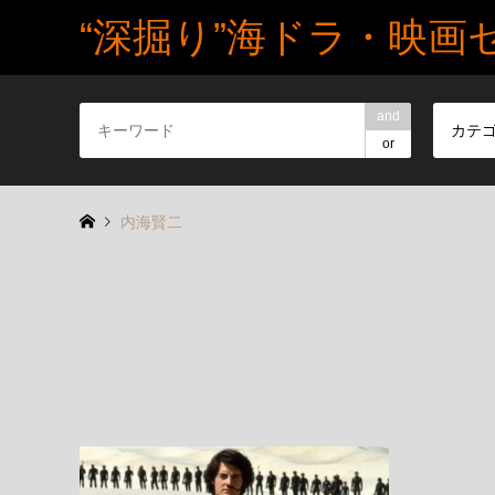
“深掘り”海ドラ・映画
and
カテ
or
内海賢二