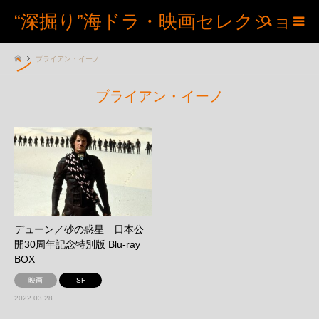
“深掘り”海ドラ・映画セレクショ
検索
ン
ブライアン・イーノ
ブライアン・イーノ
デューン／砂の惑星 日本公
開30周年記念特別版 Blu-ray
BOX
映画
SF
2022.03.28